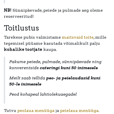
NB!
Sünnipäevade, peiede ja pulmade aeg oleme
reserveeritud!
Toitlustus
Tarekese pubis valmistame
maitsvaid toite
, mille
tegemisel püüame kasutada võimalikult palju
kohalike tootjate
kaupa.
Pakume peiede, pulmade, sünnipäevade ning
konverentside
cateringi kuni 50 inimesele
Meilt saab tellida
peo- ja peielaudasid kuni
50-le inimesele
Peod kohapeal lahtiolekuaegadel
Tutvu
peolaua menüüga
ja
peielaua menüüga
.