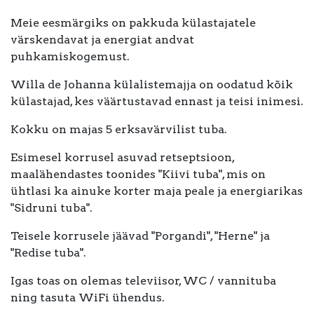
Meie eesmärgiks on pakkuda külastajatele
värskendavat ja energiat andvat
puhkamiskogemust.
Willa de Johanna külalistemajja on oodatud kõik
külastajad, kes väärtustavad ennast ja teisi inimesi.
Kokku on majas 5 erksavärvilist tuba.
Esimesel korrusel asuvad retseptsioon,
maalähendastes toonides "Kiivi tuba", mis on
ühtlasi ka ainuke korter maja peale ja energiarikas
"Sidruni tuba".
Teisele korrusele jäävad "Porgandi", "Herne" ja
"Redise tuba".
Igas toas on olemas televiisor, WC / vannituba
ning tasuta WiFi ühendus.